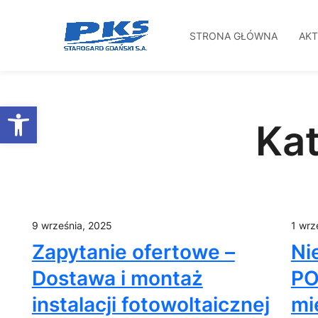
STRONA GŁÓWNA
AK
Przejdź
do
Otwórz pasek narzędzi
treści
Kat
9 września, 2025
1 wrz
Zapytanie ofertowe –
Ni
Dostawa i montaż
PO
instalacji fotowoltaicznej
mi