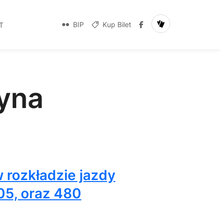
BIP
Kup Bilet
T
yna
 rozkładzie jazdy
 105, oraz 480