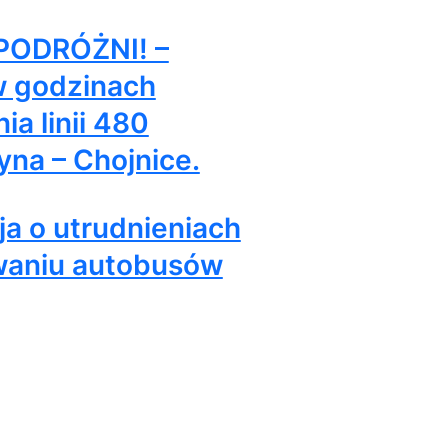
ODRÓŻNI! –
w godzinach
ia linii 480
yna – Chojnice.
ja o utrudnieniach
waniu autobusów