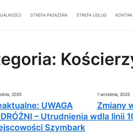
TUALNOŚCI
STREFA PASAŻERA
STREFA USŁUG
KONTAK
egoria:
Kościerz
eśnia, 2025
1 września, 2025
eaktualne: UWAGA
Zmiany w
DRÓŻNI – Utrudnienia w
dla linii
ejscowości Szymbark