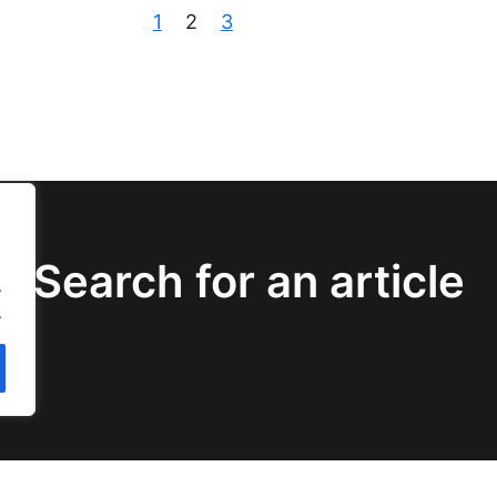
1
2
3
Search for an article
.
.