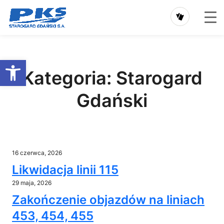
Przejdź
do
Otwórz pasek narzędzi
treści
Kategoria:
Starogard
Gdański
16 czerwca, 2026
Likwidacja linii 115
29 maja, 2026
Zakończenie objazdów na liniach
453, 454, 455