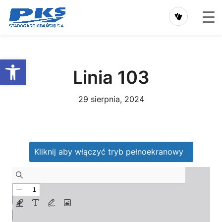
Przejdź
do
Otwórz pasek narzędzi
treści
Linia 103
29 sierpnia, 2024
Kliknij aby włączyć tryb pełnoekranowy