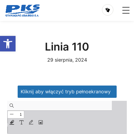
Przejdź
do
Otwórz pasek narzędzi
treści
Linia 110
29 sierpnia, 2024
Kliknij aby włączyć tryb pełnoekranowy