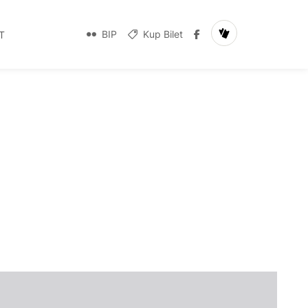
BIP
Kup Bilet
T