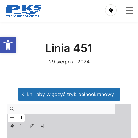
Przejdź
do
Otwórz pasek narzędzi
treści
Linia 451
29 sierpnia, 2024
Kliknij aby włączyć tryb pełnoekranowy