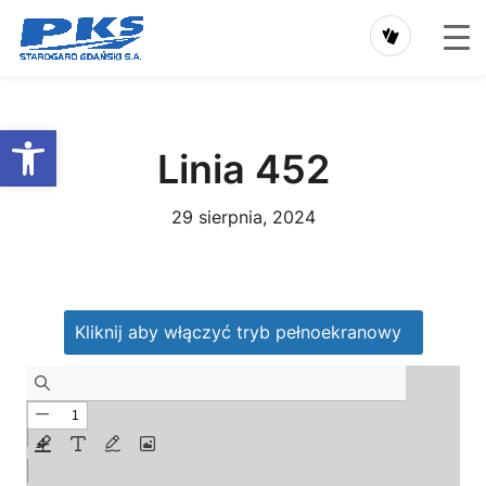
Przejdź
do
Otwórz pasek narzędzi
treści
Linia 452
29 sierpnia, 2024
Kliknij aby włączyć tryb pełnoekranowy