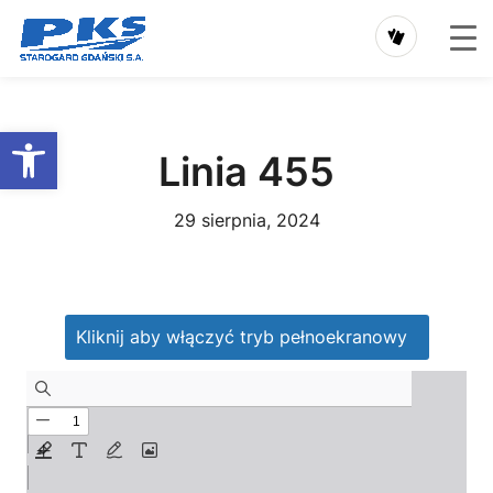
Przejdź
do
Otwórz pasek narzędzi
treści
Linia 455
29 sierpnia, 2024
Kliknij aby włączyć tryb pełnoekranowy